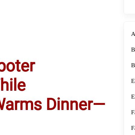
A
B
boter
B
hile
E
E
Warms Dinner—
F
F