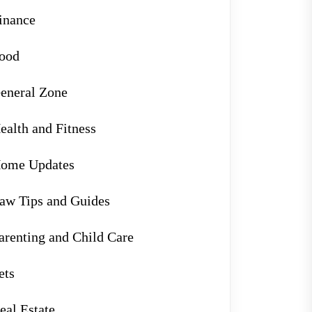
inance
ood
eneral Zone
ealth and Fitness
ome Updates
aw Tips and Guides
arenting and Child Care
ets
eal Estate