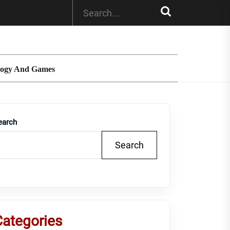
logy And Games
earch
Search
Categories