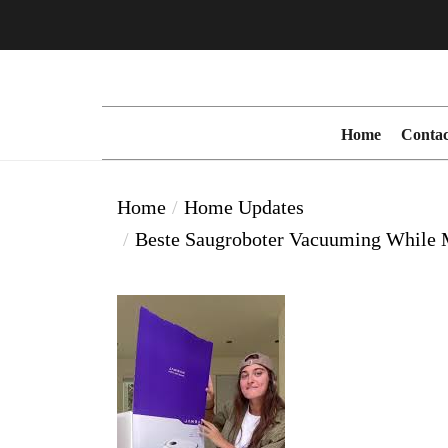
Skip
to
the
content
Home
Contac
Home
Home Updates
Beste Saugroboter Vacuuming While