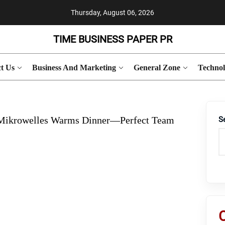
Thursday, August 06, 2026
TIME BUSINESS PAPER PR
t Us
Business And Marketing
General Zone
Techno
 Mikrowelles Warms Dinner—Perfect Team
S