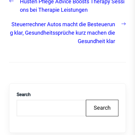
Previous
Husten Pflege Advice Boosts Therapy Sessi
navigation
post:
ons bei Therapie Leistungen
Nex
Steuerrechner Autos macht die Besteuerun
post
g klar, Gesundheitssprüche kurz machen die
Gesundheit klar
Search
Search