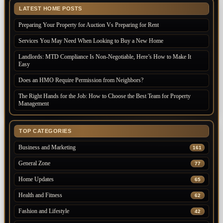
LATEST HOME POSTS
Preparing Your Property for Auction Vs Preparing for Rent
Services You May Need When Looking to Buy a New Home
Landlords: MTD Compliance Is Non-Negotiable, Here’s How to Make It
Easy
Does an HMO Require Permission from Neighbors?
The Right Hands for the Job: How to Choose the Best Team for Property
Management
TOP CATEGORIES
Business and Marketing
161
General Zone
77
Home Updates
65
Health and Fitness
62
Fashion and Lifestyle
42